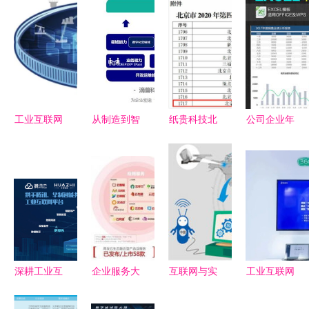
工业互联网
从制造到智
纸贵科技北
公司企业年
在中国制造
造 工业AI
京公司成功
度销售业绩
业企业的实
的王冠将花
入选北京市
统计汇总分
践与数字化
落谁家？
2020年拟
析报表模板
转型路径
——CCF
认定高新技
（Excel表
GAIR 2020
术企业，助
格）详解
视野下信息
力信息技术
互联网行业
技术咨询服
咨询服务发
编号
深耕工业互
企业服务大
互联网与实
工业互联网
务转型思考
展
16325084
联网，实体
会热潮下的
体经济融合
数据服务
的信息技术