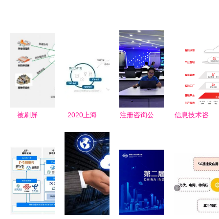
被刷屏
2020上海
注册咨询公
信息技术咨
的“2035年
工业互联网
司的条件、
询服务 企
实现新型工
展 信息技
流程与工业
业数字化转
业化目标”,
术咨询服务
互联网数据
型的关键支
指的是什
的创新与变
服务解析
撑
么?
革