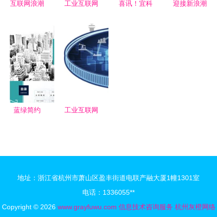
互联网浪潮
工业互联网
喜讯！宜科
迎接新浪潮
下，客服难
最后一公里
荣获第二届
LED智慧显
招困扰企业
云计算+机
工业互联网
示助力新基
发展，外包
器人如何打
大赛全国百
建数字化转
成为破解之
通技术融合
强，聚焦工
型
道
的关键节点
业互联网数
据服务创新
蓝绿简约
工业互联网
电商互联网
在中国制造
企业创业融
业企业的实
资宣讲——
践与数字化
信息技术咨
转型路径
地址：浙江省杭州市萧山区盈丰街道电联产融大厦1幢1301室
询与服务新
电话：1336055**
篇章
Copyright © 2026
www.grayfuwu.com
信息技术咨询服务
杭州灰橙网络